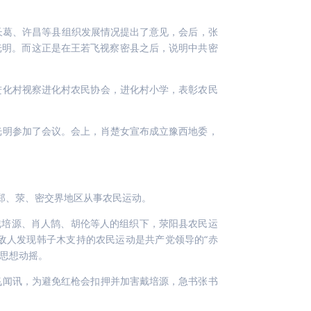
、长葛、许昌等县组织发展情况提出了意见，会后，张
光明。而这正是在王若飞视察密县之后，说明中共密
进化村视察进化村农民协会，进化村小学，表彰农民
光明参加了会议。会上，肖楚女宣布成立豫西地委，
到郑、荥、密交界地区从事农民运动。
戴培源、肖人鹄、胡伦等人的组织下，荥阳县农民运
敌人发现韩子木支持的农民运动是共产党领导的“赤
头思想动摇。
飞闻讯，为避免红枪会扣押并加害戴培源，急书张书