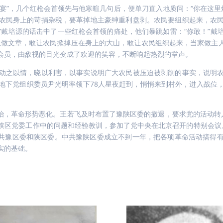
宴”，几个红枪会首领先与他寒暄几句后，便单刀直入地质问：“你在这里
农民身上的苛捐杂税，要革掉地主豪绅重利盘剥。农民要组织起来，农
”戴培源的话击中了一些红枪会首领的痛处，他们暴跳如雷：“你敢！”戴
上做文章，敢让农民掀掉压在身上的大山，敢让农民组织起来，当家做主人
会员，由敌视的目光变成了欢迎的笑容，不断响起热烈的掌声。
动之以情，晓以利害，以事实说明广大农民被压迫被剥削的事实，说明
地下党组织委员尹光明率领下78人星夜赶到，悄悄来到村外，进入战位
统治，革命形势恶化。王若飞及时布置了豫陕区委的撤退，要求党的活动
陕区党委工作中的问题和经验教训，参加了党中央在北京召开的特别会议
立中共豫区委和陕区委。中共豫陕区委成立不到一年，把各项革命活动搞得
实的基础。