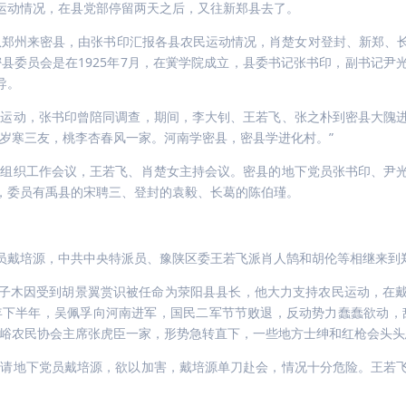
运动情况，在县党部停留两天之后，又往新郑县去了。
女从郑州来密县，由张书印汇报各县农民运动情况，肖楚女对登封、新郑
委员会是在1925年7月，在黉学院成立，县委书记张书印，副书记尹
导。
农民运动，张书印曾陪同调查，期间，李大钊、王若飞、张之朴到密县大隗
梅岁寒三友，桃李杏春风一家。河南学密县，密县学进化村。”
下党组织工作会议，王若飞、肖楚女主持会议。密县的地下党员张书印、尹
，委员有禹县的宋聘三、登封的袁毅、长葛的陈伯瑾。
下党员戴培源，中共中央特派员、豫陕区委王若飞派肖人鹄和胡伦等相继来
子木因受到胡景翼赏识被任命为荥阳县县长，他大力支持农民运动，在
5年下半年，吴佩孚向河南进军，国民二军节节败退，反动势力蠢蠢欲动，
贾峪农民协会主席张虎臣一家，形势急转直下，一些地方士绅和红枪会头
宴邀请地下党员戴培源，欲以加害，戴培源单刀赴会，情况十分危险。王若