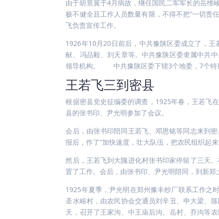
由于胡景翼于4月病故，继任国民二军军长的岳维
极不健全且工作人员数量有限，不得不把“一切责
飞负责宣传工作。
1926年10月20日前后，中共豫陕区委成立了
献、冯品毅、刘天章等。中共豫陕区委隶属中共中
领导机构。 中共豫陕区委下辖3个地委，7个特别
王若飞三到密县
根据密县党史征编委的调查，1925年春，王若
县的张书印、尹光明参加了会议。
会后，由张书印陪同王若飞、邓恩铭等同志来到密
报后，作了“加快速度，壮大队伍，把农民组织起来
然后，王若飞到大隗进化村张书印家停留了三天。
置了工作。会后，由张书印、尹光明陪同，到新郑
1925年夏季，尹光明在郑州豫丰纱厂联系工作之
圣水峪村，由农民协会交通员刘辛丑、申大梁、陈
天，召开了王家沟、中王庙后沟、岳村、乔沟等农