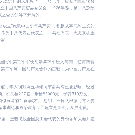
二人是怎样的关系呢？ 张书印，密县大隗进化村
建立中国共产党密县委员会。1926年春，被中共豫陕
豫陕区委的领导下开展的。
起成立“旅欧中国少年共产党”，积极从事马列主义的
并作为中共代表团代表之一，与毛泽东、周恩来赴重
0岁。
义的国民军第二军军长胡景冀率军进入河南，任河南督
军第二军与中国共产党合作的基础，为中国共产党在
友谊，李大钊对冯玉祥倾向革命具有重要影响。经过
、机关枪227挺、步枪35000支、子弹510万发。
类似黄埔的军官学校”。 起初，王若飞根据北方区委
军事训练和政治教育，并建立党组织，发展党员。
沪案，王若飞以全国总工会代表的身份参加大会并发