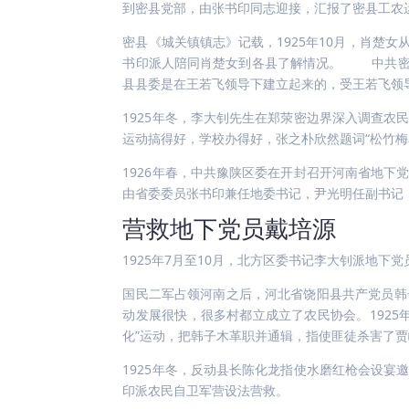
到密县党部，由张书印同志迎接，汇报了密县工农
密县《城关镇镇志》记载，1925年10月，肖楚
书印派人陪同肖楚女到各县了解情况。 中共密县
县县委是在王若飞领导下建立起来的，受王若飞领
1925年冬，李大钊先生在郑荥密边界深入调查
运动搞得好，学校办得好，张之朴欣然题词“松竹
1926年春，中共豫陕区委在开封召开河南省地
由省委委员张书印兼任地委书记，尹光明任副书记
营救地下党员戴培源
1925年7月至10月，北方区委书记李大钊派地
国民二军占领河南之后，河北省饶阳县共产党员韩
动发展很快，很多村都立成立了农民协会。192
化”运动，把韩子木革职并通辑，指使匪徒杀害了
1925年冬，反动县长陈化龙指使水磨红枪会设
印派农民自卫军营设法营救。