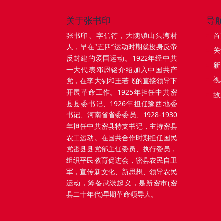
关于张书印
导
张书印、字信符，大隗镇山头湾村
首
人，早在"五四″运动时期就投身反帝
关
反封建的爱国运动。1922年经中共
新
一大代表邓恩铭介绍加入中国共产
视
党，在李大钊和王若飞的直接领导下
开展革命工作。1925年担任中共密
故
县县委书记、1926年担任豫西地委
书记、河南省省委委员、1928-1930
年担任中共密县特支书记，主持密县
农工运动。在国共合作时期担任国民
党密县县党部主任委员、执行委员，
组织平民教育促进会，密县农民自卫
军，宣传新文化、新思想、领导农民
运动，筹备武装起义，是新密市(密
县二十年代)早期革命领导人。