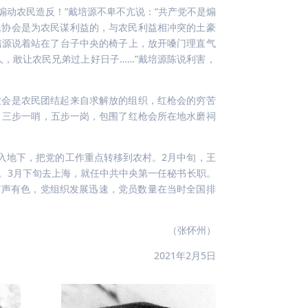
煽动农民造反！”戴培源不卑不亢说：“共产党不是煽
民协会是为农民谋利益的，与农民利益相冲突的土豪
培源说着站在了台子中央的椅子上，放开嗓门理直气
，敢让农民兄弟过上好日子……”戴培源陈说利害，
农会是农民团结起来自求解放的组织，红枪会的穷苦
，三步一哨，五步一岗，包围了红枪会所在地水磨祠
转入地下，把党的工作重点转移到农村。2月中旬，王
。3月下旬去上海，就任中共中央第一任秘书长职。
有声有色，党组织发展迅速，党员数量在当时全国排
（张怀州）
2021年2月5日