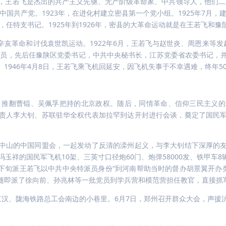
人，王若飞是杰出的共产主义先驱、无产阶级革命家、中共领导人，他们
中国共产党。1923年，在进化村建立密县第一个党小组。1925年7月，
，任特支书记。1925年到1926年，密县的大革命运动就是在王若飞和
亥革命和讨伐袁世凯运动。1922年6月，王若飞与赵世炎、周恩来等发
党党员，先后任豫陕区党委书记，中共中央秘书长，江苏党委省农委书记，
1946年4月8日，王若飞乘飞机回延安，因飞机失事于不幸遇难，终年5
变”，推翻曹锟、吴佩孚把持的北京政权。随后，同情革命、信仰三民主
责人李大钊、苏联驻华全权代表加拉罕到达开封进行会谈，奠定了国民
中山的中国同盟会，一起发动了反清的滦州起义，与李大钊结下深厚的
冯玉祥的国民军飞机10架、三英寸口径炮60门、炮弹58000发、铁甲车8辆
月下旬派王若飞以中共中央特派员身份“到河南帮助当时的督办胡景翼开办
随即派了徐向前、孙兆林等一批党员到学兵营和模范营担任教官，直接抓
京汉、陇海铁路总工会南边的小巷里。6月7日，郑州召开群众大会，声援