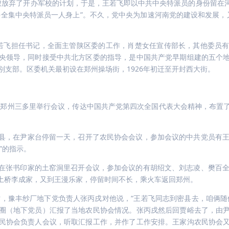
峻放弃了开办军校的计划，于是，王若飞即以中共中央特派员的身份留在
任全集中央特派员一人身上”。不久，党中央为加速河南党的建设和发展，
，王若飞担任书记，全面主管陕区委的工作，肖楚女任宣传部长，其他委
央领导，同时接受中共北方区委的指导，是中国共产党早期组建的五个
支部。区委机关最初设在郑州操场街，1926年初迁至开封西大街。
飞在郑州三多里举行会议，传达中国共产党第四次全国代表大会精神，布置
县，在尹家台停留一天，召开了农民协会会议，参加会议的中共党员有王
”的指示。
在张书印家的土窑洞里召开会议，参加会议的有胡绍文、刘志凌、樊百全
土桥李成家，又到王漫乐家，停留时间不长，乘火车返回郑州。
时，豫丰纱厂地下党负责人张丙戌对他说，“王若飞同志到密县去，咱俩
圈（地下党员）汇报了当地农民协会情况。张丙戌然后回贾峪去了，由
民协会负责人会议，听取汇报工作，并作了工作安排。王家沟农民协会