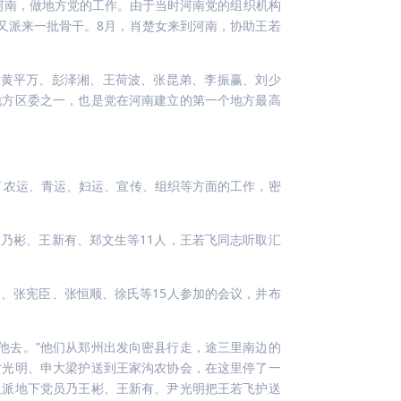
河南，做地方党的工作。由于当时河南党的组织机构
又派来一批骨干。8月，肖楚女来到河南，协助王若
员有黄平万、彭泽湘、王荷波、张昆弟、李振赢、刘少
地方区委之一，也是党在河南建立的第一个地方最高
了农运、青运、妇运、宣传、组织等方面的工作，密
乃彬、王新有、郑文生等11人，王若飞同志听取汇
、张宪臣、张恒顺、徐氏等15人参加的会议，并布
随他去。”他们从郑州出发向密县行走，途三里南边的
尹光明、申大梁护送到王家沟农协会，在这里停了一
又派地下党员乃王彬、王新有、尹光明把王若飞护送