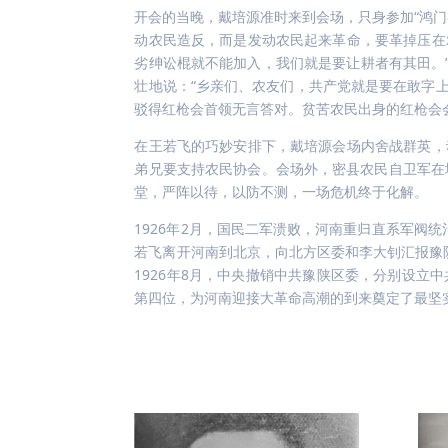
开会的当晚，戴培源准时来到会场，只身参加“鸿门
动农民造反，而是发动农民起来革命，要革掉压在
劣绅讼棍就不能加入，我们就是要让耕者有其田。
壮地说：“乡亲们、农友们，共产党就是要在敢字
驳得红枪会首领无言答对。贫苦农民出身的红枪会
在王若飞的巧妙安排下，戴培源会场内舍战群英，
弟兄要支持农民协会。会场外，密县农民自卫军在
堂，严阵以待，以防不测，一场危机终于化解。
1926年2月，国民二军溃败，河南重归直系军阀
若飞离开河南到北京，向北方区委和李大钊汇报豫
1926年8月，中央撤销中共豫陕区委，分别设
第四位，为河南迎接大革命高潮的到来奠定了最坚