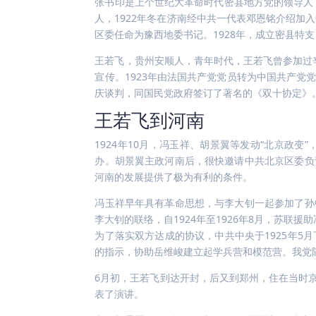
张书印是上个世纪大革命时代密县地方党的领导
人，1922年冬在济南经中共一代表邓恩铭介绍加入
区委任命为豫西地委书记。1928年，成立密县特支
王若飞，贵州安顺人，青年时代，王若飞曾参加过辛
宣传。1923年由法国共产党党员转为中国共产
庆谈判，同国民党政府签订了著名的《双十协定》。
王若飞到河南
1924年10月，冯玉祥、胡景翼等发动“北京政
办。胡景翼主政河南后，很快邀请中共北京区委负
河南的发展提供了极为有利的条件。
冯玉祥早年具有革命思想，与李大钊一起参加了孙
李大钊的联络，自1924年至1926年8月，苏联援助
为了落实双方达成的协议，中共中央于1925年5
的指示，协助岳维峻建立起学兵营和模范营。我党
6月初，王若飞到达开封，后又到郑州，住在当时
表了演讲。