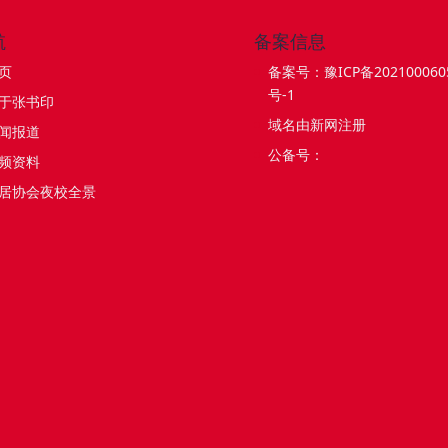
航
备案信息
页
备案号：豫ICP备202100060
号-1
于张书印
域名由新网注册
闻报道
公备号：
频资料
居协会夜校全景